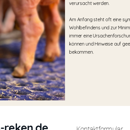
verursacht werden.
​Am Anfang steht oft eine s
Wohlbefindens und zur Minimi
immer eine Ursachenforschung
können und Hinweise auf g
bekommen.
-reken.de
Kontaktformular