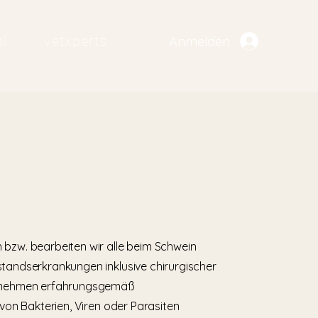
l
vetxperts
Anmelden
 bzw. bearbeiten wir alle beim Schwein
standserkrankungen inklusive chirurgischer
 nehmen erfahrungsgemäß
e von Bakterien, Viren oder Parasiten