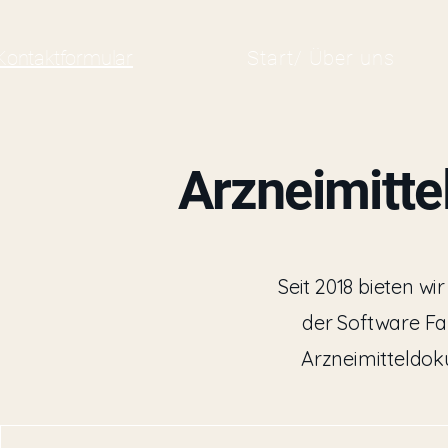
Kontaktformular
Start/ Über uns
Arzneimitte
Seit 2018 bieten w
der Software Fa
Arzneimitteldok