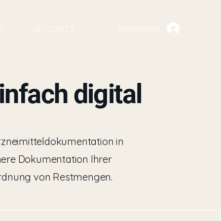
l
vetxperts
Anmelden
nfach digital
Arzneimitteldokumentation in
chere Dokumentation Ihrer
rordnung von Restmengen.