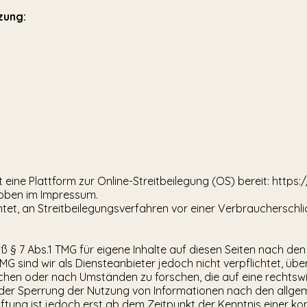
zung:
 eine Plattform zur Online-Streitbeilegung (OS) bereit:
https:
 oben im Impressum.
chtet, an Streitbeilegungsverfahren vor einer Verbraucherschl
ß § 7 Abs.1 TMG für eigene Inhalte auf diesen Seiten nach de
TMG sind wir als Diensteanbieter jedoch nicht verpflichtet, üb
en oder nach Umständen zu forschen, die auf eine rechtswidr
oder Sperrung der Nutzung von Informationen nach den allge
ftung ist jedoch erst ab dem Zeitpunkt der Kenntnis einer k