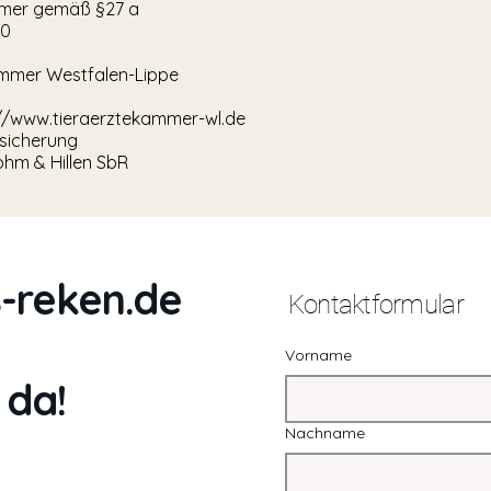
mmer gemäß §27 a
10
mmer Westfalen-Lippe
//
www.tieraerztekammer-wl.de
rsicherung
hm & Hillen SbR
-reken.de
Kontaktformular
Vorname
 da!
Nachname