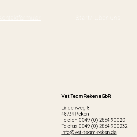
Kontaktformular
Start/ Über uns
Vet Team Reken eGbR
Lindenweg 8
48734 Reken
Telefon 0049 (0) 2864 90020
Telefax 0049 (0) 2864 900232
info@vet-team-reken.de