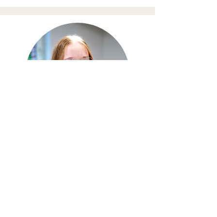
Tiermedizinische Fachangestellte
Lena Brüninghoff
lena.krusenbaum@vet-team-reken.de
02864-900 20